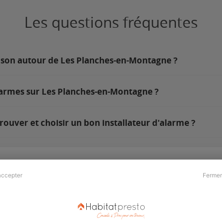
Les questions fréquentes
aison autour de Les Planches-en-Montagne ?
larmes sur Les Planches-en-Montagne ?
uver et choisir un bon installateur d'alarme ?
accepter
Fermer
Presse & Partenaires
À propos
Revue de presse
Qui sommes nous ?
he
Kit média
Recrutement