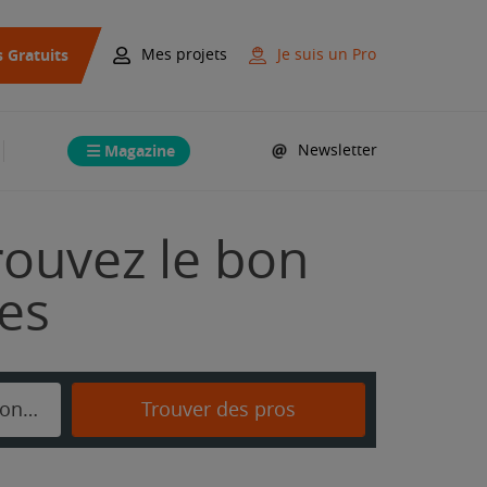
s Gratuits
Mes projets
Je suis un Pro
Magazine
Newsletter
rouvez le bon
mes
Les Planches-en-Montagne
Trouver des pros