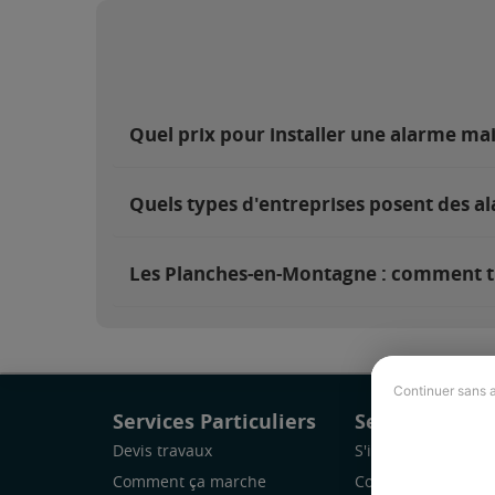
Quel prix pour installer une alarme m
Quels types d'entreprises posent des a
Les Planches-en-Montagne : comment tro
Continuer sans 
Services Particuliers
Services Pro
Devis travaux
S'inscrire
Comment ça marche
Comment ça marc