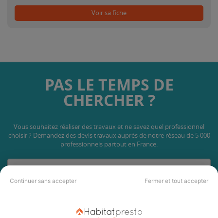
Voir sa fiche
PAS LE TEMPS DE
CHERCHER ?
Vous souhaitez réaliser des travaux et ne savez quel professionnel
choisir ? Demandez des devis travaux
auprès de notre réseau de 5 000
professionnels partout en France.
Continuer sans accepter
Fermer et tout accepter
DEMANDER UN DEVIS