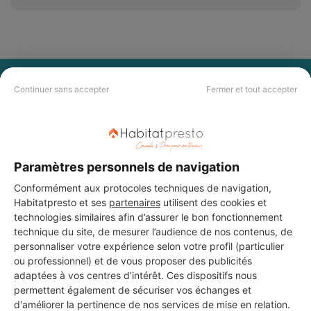
PAS LE TEMPS DE
Continuer sans accepter
Fermer et tout accepter
CHERCHER ?
Vous souhaitez réaliser des travaux et ne savez quel professionnel
choisir ? Demandez des devis travaux
auprès de notre réseau de 5 000
Paramètres personnels de navigation
professionnels partout en France.
Conformément aux protocoles techniques de navigation,
Habitatpresto et ses
partenaires
utilisent des cookies et
technologies similaires afin d’assurer le bon fonctionnement
technique du site, de mesurer l’audience de nos contenus, de
personnaliser votre expérience selon votre profil (particulier
ou professionnel) et de vous proposer des publicités
adaptées à vos centres d’intérêt. Ces dispositifs nous
DEMANDER UN DEVIS
permettent également de sécuriser vos échanges et
d'améliorer la pertinence de nos services de mise en relation.