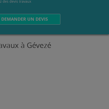
z des devis travaux
.
DEMANDER UN DEVIS
travaux à Gévezé