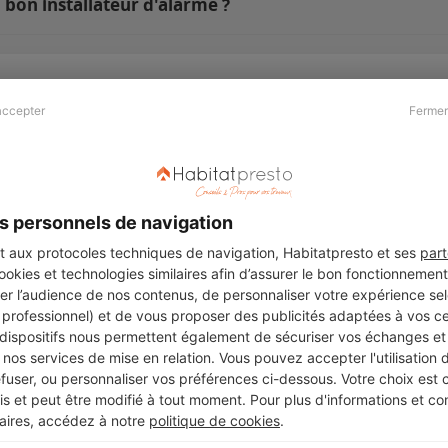
 bon installateur d'alarme ?
accepter
Fermer
Presse & Partenaires
À propos
Revue de presse
Qui sommes nous ?
he
Kit média
Recrutement
s personnels de navigation
Témoignages
Légal
aux protocoles techniques de navigation, Habitatpresto et ses
part
cookies et technologies similaires afin d’assurer le bon fonctionnemen
Charte cookies
er l’audience de nos contenus, de personnaliser votre expérience selo
ers
u professionnel) et de vous proposer des publicités adaptées à vos c
 dispositifs nous permettent également de sécuriser vos échanges et 
nos services de mise en relation. Vous pouvez accepter l'utilisation 
efuser, ou personnaliser vos préférences ci-dessous. Votre choix est
Suivez-nous
 et peut être modifié à tout moment. Pour plus d'informations et cons
aires, accédez à notre
politique de cookies
.