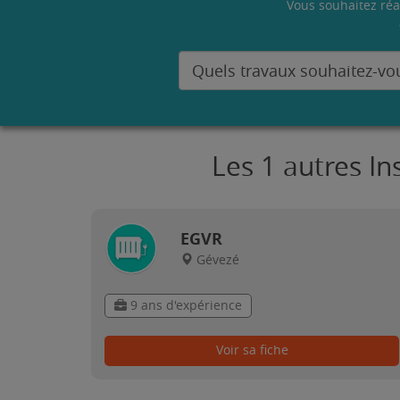
Vous souhaitez réa
Les 1 autres In
EGVR
Gévezé
9 ans d'expérience
Voir sa fiche