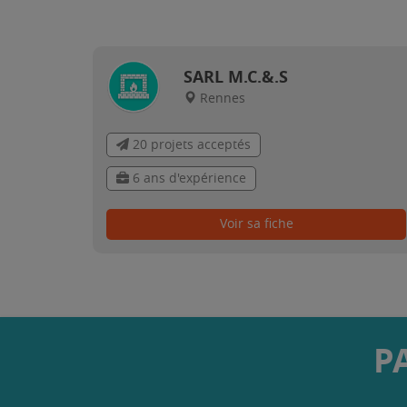
SARL M.C.&.S
Rennes
20 projets acceptés
6 ans d'expérience
Voir sa fiche
P