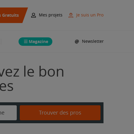
s Gratuits
Mes projets
Je suis un Pro
Magazine
Newsletter
vez le bon
mes
ne
Trouver des pros