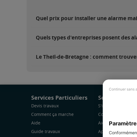
Quel prix pour installer une alarme ma
Quels types d'entreprises posent des al
Le Theil-de-Bretagne : comment trouver 
Continuer sans 
Services Particuliers
Services Pro
Devis travaux
S'inscrire
Comment ça marche
Comment ça marc
Paramètre
Aide
Aide
Guide travaux
Application Mobile
Conformément 