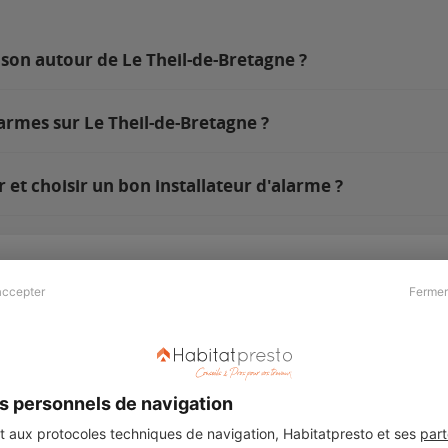
ison autour de Le Theil-de-Bretagne ?
armes sur Le Theil-de-Bretagne ?
et choisir un bon installateur d'alarme ?
accepter
Fermer
Presse & Partenaires
À propos
Revue de presse
Qui sommes nous ?
he
Kit média
Recrutement
s personnels de navigation
Témoignages
Légal
aux protocoles techniques de navigation, Habitatpresto et ses
part