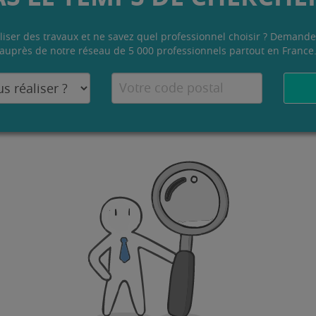
liser des travaux et ne savez quel professionnel choisir ? Demande
auprès de notre réseau de 5 000 professionnels partout en France