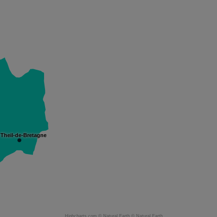
 Theil-de-Bretagne
Highcharts.com ©
Natural Earth
©
Natural Earth