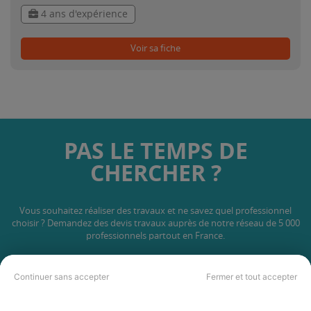
4 ans d'expérience
Voir sa fiche
PAS LE TEMPS DE
CHERCHER ?
Vous souhaitez réaliser des travaux et ne savez quel professionnel
choisir ? Demandez des devis travaux
auprès de notre réseau de 5 000
professionnels partout en France.
Continuer sans accepter
Fermer et tout accepter