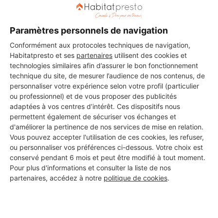
DEMANDER UN DEVIS
Paramètres personnels de navigation
Conformément aux protocoles techniques de navigation,
Habitatpresto et ses
partenaires
utilisent des cookies et
technologies similaires afin d’assurer le bon fonctionnement
Les 1 autres Installateurs
technique du site, de mesurer l’audience de nos contenus, de
d'alarmes pour vos travaux à
personnaliser votre expérience selon votre profil (particulier
ou professionnel) et de vous proposer des publicités
Martigné-Ferchaud
adaptées à vos centres d’intérêt. Ces dispositifs nous
permettent également de sécuriser vos échanges et
d'améliorer la pertinence de nos services de mise en relation.
Vous pouvez accepter l'utilisation de ces cookies, les refuser,
MONSIEUR FREDDY VIGNERON
ou personnaliser vos préférences ci-dessous. Votre choix est
Martigné-Ferchaud
conservé pendant 6 mois et peut être modifié à tout moment.
Pour plus d'informations et consulter la liste de nos
partenaires, accédez à notre
politique de cookies
.
6 ans d'expérience
Voir sa fiche