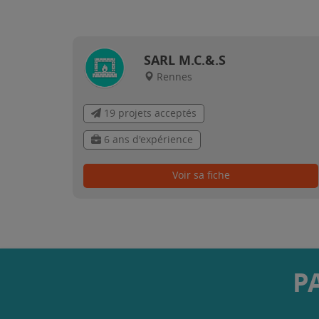
SARL M.C.&.S
Rennes
19 projets acceptés
6 ans d'expérience
Voir sa fiche
P