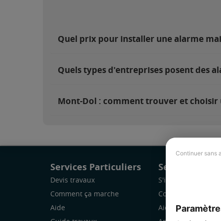
Quel prix pour installer une alarme ma
Quels types d'entreprises posent des a
Mont-Dol : comment trouver et choisir 
Continuer sans 
Services Particuliers
Services Pro
Devis travaux
S'inscrire
Comment ça marche
Comment ça marc
Paramètre
Aide
Aide