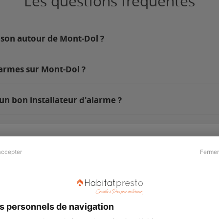
Les questions fréquentes
ison autour de Mont-Dol ?
larmes sur Mont-Dol ?
un bon installateur d'alarme ?
accepter
Fermer
Presse & Partenaires
À propos
Revue de presse
Qui sommes nous ?
he
Kit média
Recrutement
s personnels de navigation
Témoignages