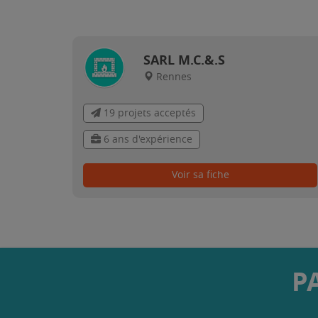
SARL M.C.&.S
Rennes
19 projets acceptés
6 ans d'expérience
Voir sa fiche
P