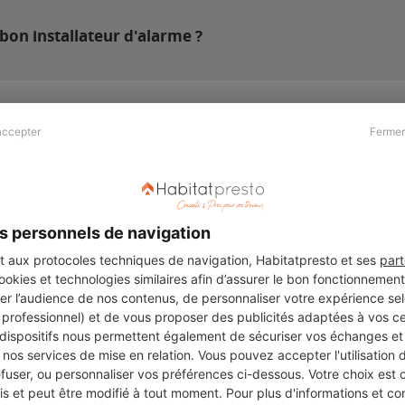
 bon installateur d'alarme ?
accepter
Fermer
Presse & Partenaires
À propos
Revue de presse
Qui sommes nous ?
he
Kit média
Recrutement
s personnels de navigation
Témoignages
Légal
aux protocoles techniques de navigation, Habitatpresto et ses
part
cookies et technologies similaires afin d’assurer le bon fonctionnemen
Charte cookies
er l’audience de nos contenus, de personnaliser votre expérience selo
ers
u professionnel) et de vous proposer des publicités adaptées à vos c
 dispositifs nous permettent également de sécuriser vos échanges et 
nos services de mise en relation. Vous pouvez accepter l'utilisation 
efuser, ou personnaliser vos préférences ci-dessous. Votre choix est
Suivez-nous
 et peut être modifié à tout moment. Pour plus d'informations et cons