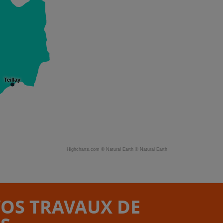
Teillay
Highcharts.com ©
Natural Earth
©
Natural Earth
VOS TRAVAUX DE