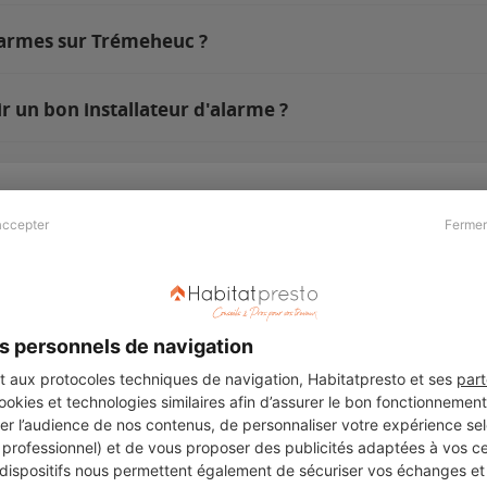
larmes sur Trémeheuc ?
 un bon installateur d'alarme ?
accepter
Fermer
Presse & Partenaires
À propos
Revue de presse
Qui sommes nous ?
he
Kit média
Recrutement
s personnels de navigation
Témoignages
Légal
aux protocoles techniques de navigation, Habitatpresto et ses
part
cookies et technologies similaires afin d’assurer le bon fonctionnemen
Charte cookies
er l’audience de nos contenus, de personnaliser votre expérience selo
ers
u professionnel) et de vous proposer des publicités adaptées à vos c
 dispositifs nous permettent également de sécuriser vos échanges et 