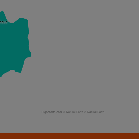
heuc
Highcharts.com ©
Natural Earth
©
Natural Earth