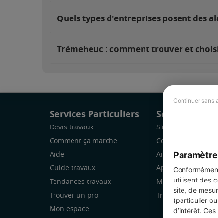
Quels types d'entreprises posent des a
Trémeheuc : comment trouver et choisir
Continuer sans 
Services Particuliers
Services Pro
Devis travaux
S'inscrire
Comment ça marche
Comment ça marc
Paramètre
Aide
Aide
Guide travaux
Application Mobile
Conformément 
utilisent des 
Tendances travaux
Mon espace
site, de mesur
Trouver un pro
Trouver des chanti
(particulier o
Mon espace
d’intérêt. Ces