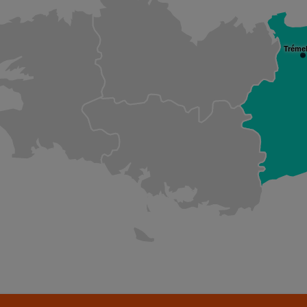
Tréme