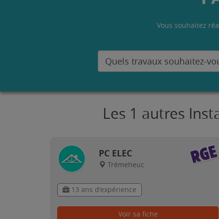
Vous souhaitez réa
Les 1 autres Ins
PC ELEC
Trémeheuc
13 ans d'expérience
Voir sa fiche