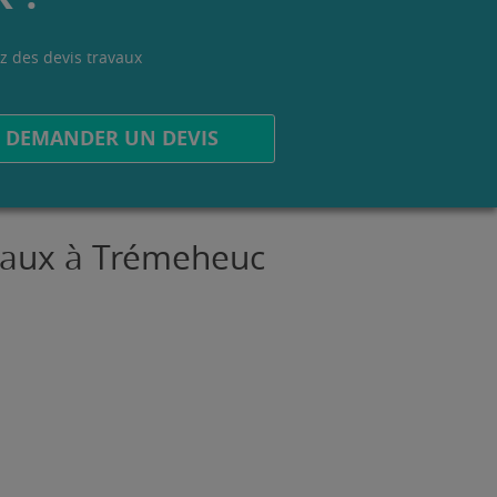
z des devis travaux
.
DEMANDER UN DEVIS
avaux à Trémeheuc