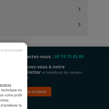
 et tout accepter
Contactez-nous :
09 74 73 85 85
Abonnez-vous à notre
newsletter
et bénéficiez de conseils
gratuits
enaires
t technique du
Je m'inscris
n votre profil
entres
d'améliorer la