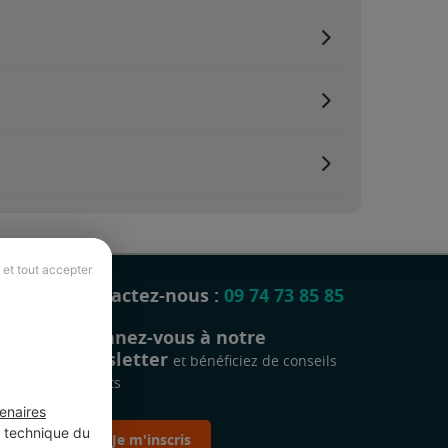
 et tout accepter
Contactez-nous :
09 74 73 85 85
Abonnez-vous à notre
newsletter
et bénéficiez de conseils
gratuits
enaires
t technique du
Je m'inscris