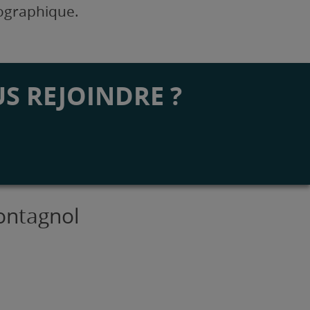
éographique.
S REJOINDRE ?
ontagnol