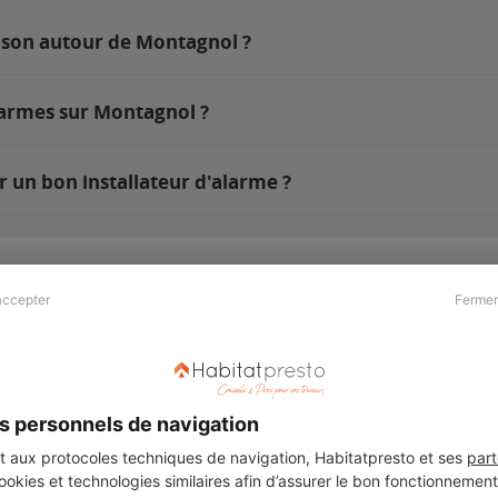
ison autour de Montagnol ?
larmes sur Montagnol ?
 un bon installateur d'alarme ?
accepter
Fermer
Presse & Partenaires
À propos
Revue de presse
Qui sommes nous ?
he
Kit média
Recrutement
s personnels de navigation
Témoignages
Légal
aux protocoles techniques de navigation, Habitatpresto et ses
part
cookies et technologies similaires afin d’assurer le bon fonctionnemen
Charte cookies