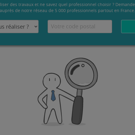
liser des travaux et ne savez quel professionnel choisir ? Demande
auprès de notre réseau de 5 000 professionnels partout en France