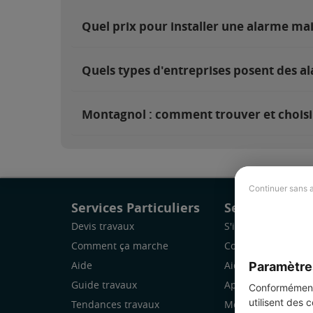
Quel prix pour installer une alarme ma
Quels types d'entreprises posent des a
Montagnol : comment trouver et choisir
Continuer sans 
Services Particuliers
Services Pro
Devis travaux
S'inscrire
Comment ça marche
Comment ça marc
Paramètre
Aide
Aide
Guide travaux
Application Mobile
Conformément 
utilisent des 
Tendances travaux
Mon espace