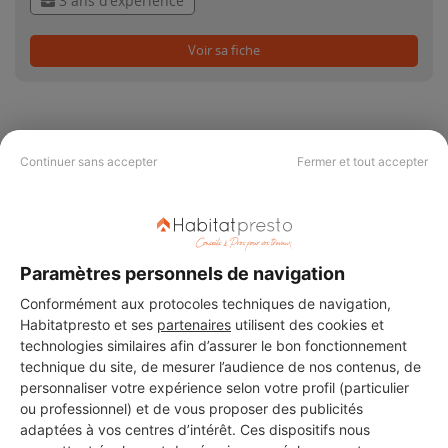
3 ans d'expérience
Voir sa fiche
Continuer sans accepter
Fermer et tout accepter
PAS LE TEMPS DE
CHERCHER ?
Paramètres personnels de navigation
Vous souhaitez réaliser des travaux et ne savez quel professionnel
Conformément aux protocoles techniques de navigation,
choisir ? Demandez des devis travaux
auprès de notre réseau de 5 000
professionnels partout en France.
Habitatpresto et ses
partenaires
utilisent des cookies et
technologies similaires afin d’assurer le bon fonctionnement
technique du site, de mesurer l’audience de nos contenus, de
personnaliser votre expérience selon votre profil (particulier
ou professionnel) et de vous proposer des publicités
adaptées à vos centres d’intérêt. Ces dispositifs nous