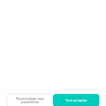
Témoignages
Guide travaux
Légal
Tendances travaux
Charte cookies
Trouver un pro
Mon espace
Contactez-nous :
09 74 73 85 85
Abonnez-vous à notre newsletter
et bénéficiez de
conseils gratuits
Je m'inscris
Suivez-nous
Votre coach travaux est là
pour vous guider 🛠️
Personnaliser mes
Tout accepter
paramètres