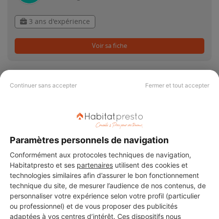
3 ans d'expérience
Voir sa fiche
Continuer sans accepter
Fermer et tout accepter
PAS LE TEMPS DE
CHERCHER ?
Paramètres personnels de navigation
Conformément aux protocoles techniques de navigation,
Vous souhaitez réaliser des travaux et ne savez quel professionnel
Habitatpresto et ses
partenaires
utilisent des cookies et
choisir ? Demandez des devis travaux
auprès de notre réseau de 5 000
technologies similaires afin d’assurer le bon fonctionnement
professionnels partout en France.
technique du site, de mesurer l’audience de nos contenus, de
personnaliser votre expérience selon votre profil (particulier
ou professionnel) et de vous proposer des publicités
adaptées à vos centres d’intérêt. Ces dispositifs nous