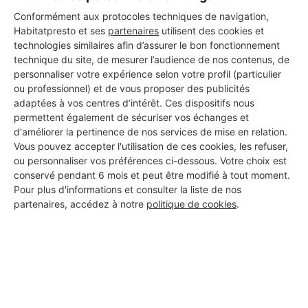
:
Conformément aux protocoles techniques de navigation,
Habitatpresto et ses
partenaires
utilisent des cookies et
technologies similaires afin d’assurer le bon fonctionnement
Ce professionnel n'a pas encore ajouté de description.
technique du site, de mesurer l’audience de nos contenus, de
personnaliser votre expérience selon votre profil (particulier
ou professionnel) et de vous proposer des publicités
DOCUMENTS OFFICIELS MIS EN
adaptées à vos centres d’intérêt. Ces dispositifs nous
LIGNE :
permettent également de sécuriser vos échanges et
d'améliorer la pertinence de nos services de mise en relation.
Vous pouvez accepter l'utilisation de ces cookies, les refuser,
Ce professionnel n'a pas encore mis en ligne de documents
officiels
ou personnaliser vos préférences ci-dessous. Votre choix est
conservé pendant 6 mois et peut être modifié à tout moment.
Pour plus d'informations et consulter la liste de nos
partenaires, accédez à notre
politique de cookies
.
EVALUATIONS :
Ce professionnel n'a pas encore reçu d'évaluation
CHANTIERS RÉALISÉS :