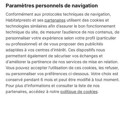
Paramètres personnels de navigation
Conformément aux protocoles techniques de navigation,
Habitatpresto et ses
partenaires
utilisent des cookies et
INFORMATIONS SUR L'ENTREPRISE
technologies similaires afin d’assurer le bon fonctionnement
:
technique du site, de mesurer l’audience de nos contenus, de
personnaliser votre expérience selon votre profil (particulier
Ce professionnel n'a pas encore ajouté de description.
ou professionnel) et de vous proposer des publicités
adaptées à vos centres d’intérêt. Ces dispositifs nous
permettent également de sécuriser vos échanges et
d'améliorer la pertinence de nos services de mise en relation.
DOCUMENTS OFFICIELS MIS EN
Vous pouvez accepter l'utilisation de ces cookies, les refuser,
LIGNE :
ou personnaliser vos préférences ci-dessous. Votre choix est
conservé pendant 6 mois et peut être modifié à tout moment.
Ce professionnel n'a pas encore mis en ligne de documents
Pour plus d'informations et consulter la liste de nos
officiels
partenaires, accédez à notre
politique de cookies
.
EVALUATIONS :
Ce professionnel n'a pas encore reçu d'évaluation