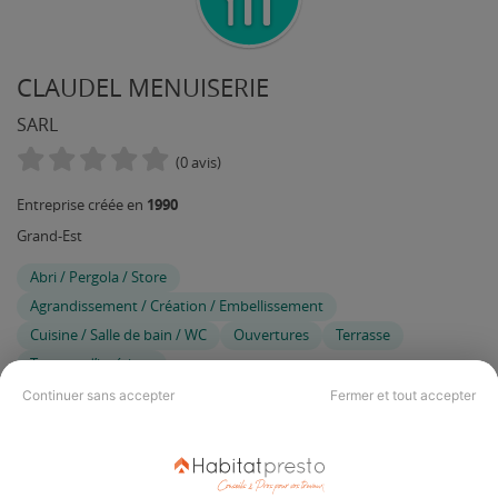
CLAUDEL MENUISERIE
SARL
(0 avis)
1990
Entreprise créée en
Grand-Est
Abri / Pergola / Store
Agrandissement / Création / Embellissement
Cuisine / Salle de bain / WC
Ouvertures
Terrasse
Travaux d’intérieur
Continuer sans accepter
Fermer et tout accepter
Vous êtes gérant de cette entreprise ?
Connectez-vous
pour
mettre à jour votre fiche ou appelez-nous au 09 74 73 80 80 (du
lundi au vendredi, de 9h à 18h, prix d'un appel local)