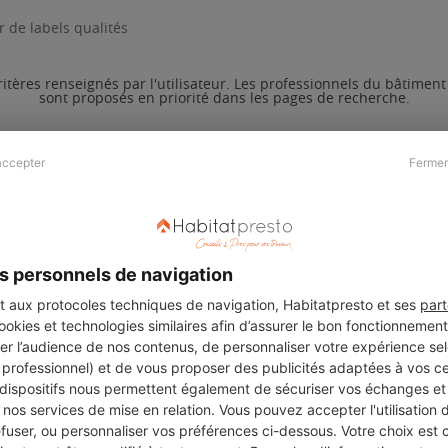
 de labels qualités
ritères renseignés par l'utilisateur. Les professionnels du bâtimen
sont proposés en priorité dans les pages de recherche.
accepter
Fermer
Presse & Partenaires
À propos
Revue de presse
Qui sommes nous ?
he
Kit média
Recrutement
s personnels de navigation
Témoignages
Légal
aux protocoles techniques de navigation, Habitatpresto et ses
part
cookies et technologies similaires afin d’assurer le bon fonctionnemen
Charte cookies
er l’audience de nos contenus, de personnaliser votre expérience selo
ers
u professionnel) et de vous proposer des publicités adaptées à vos c
 dispositifs nous permettent également de sécuriser vos échanges et 
nos services de mise en relation. Vous pouvez accepter l'utilisation 
efuser, ou personnaliser vos préférences ci-dessous. Votre choix est