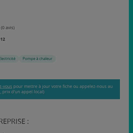
(0 avis)
012
Electricité
Pompe à chaleur
z-vous
pour mettre à jour votre fiche ou appelez-nous au
 prix d'un appel local)
EPRISE :