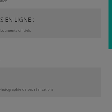
ption.
 EN LIGNE :
documents officiels
n
photographie de ses réalisations