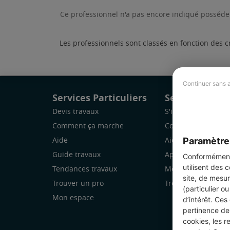
Ce professionnel n'a pas encore indiqué posséder
Les professionnels sont classés en fonction des c
Continuer sans 
Services Particuliers
Services Pro
Devis travaux
S'inscrire
Comment ça marche
Comment ça marc
Paramètre
Aide
Aide
Guide travaux
Application Mobile
Conformément 
utilisent des 
Tendances travaux
Mon espace
site, de mesur
Trouver un pro
Trouver des chanti
(particulier o
Mon espace
d’intérêt. Ces
pertinence de 
cookies, les r