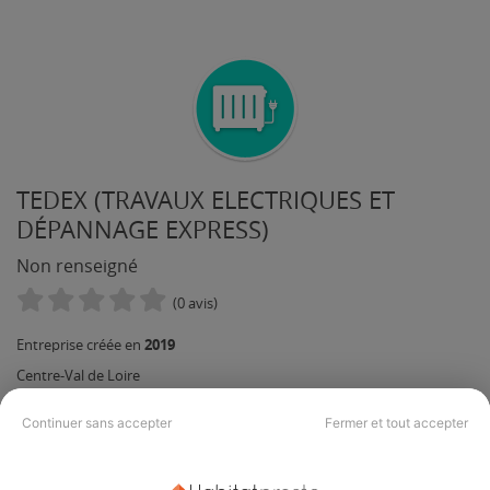
TEDEX (TRAVAUX ELECTRIQUES ET
DÉPANNAGE EXPRESS)
Non renseigné
(0 avis)
2019
Entreprise créée en
Centre-Val de Loire
Chauffage Electrique
Climatisation réversible
Continuer sans accepter
Fermer et tout accepter
Cuisine / Salle de bain / WC
Electricité
Pompe à chaleur
Rénovation énergétique complète
Ventilation