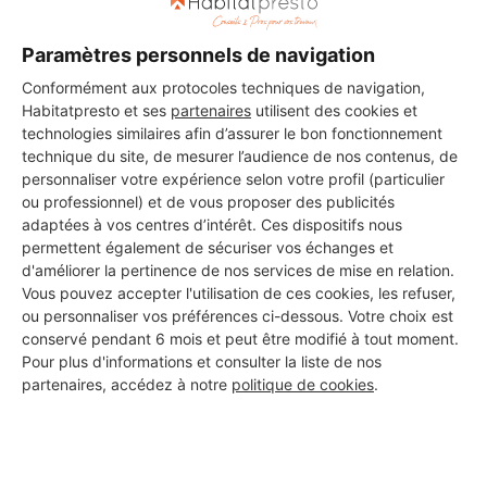
Paramètres personnels de navigation
Vous êtes gérant de cette entreprise ?
Connectez-vous
pour
mettre à jour votre fiche ou appelez-nous au 09 74 73 80 80 (du
Conformément aux protocoles techniques de navigation,
lundi au vendredi, de 9h à 18h, prix d'un appel local)
Habitatpresto et ses
partenaires
utilisent des cookies et
technologies similaires afin d’assurer le bon fonctionnement
technique du site, de mesurer l’audience de nos contenus, de
personnaliser votre expérience selon votre profil (particulier
INFORMATIONS SUR L'ENTREPRISE
ou professionnel) et de vous proposer des publicités
adaptées à vos centres d’intérêt. Ces dispositifs nous
:
permettent également de sécuriser vos échanges et
d'améliorer la pertinence de nos services de mise en relation.
Ce professionnel n'a pas encore ajouté de description.
Vous pouvez accepter l'utilisation de ces cookies, les refuser,
ou personnaliser vos préférences ci-dessous. Votre choix est
conservé pendant 6 mois et peut être modifié à tout moment.
DOCUMENTS OFFICIELS MIS EN
Pour plus d'informations et consulter la liste de nos
partenaires, accédez à notre
politique de cookies
.
LIGNE :
Ce professionnel n'a pas encore mis en ligne de documents
officiels