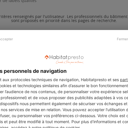
 de labels qualités
ritères renseignés par l'utilisateur. Les professionnels du bâtimen
sont proposés en priorité dans les pages de recherche.
accepter
Fermer
Presse & Partenaires
À propos
Revue de presse
Qui sommes nous ?
he
Kit média
Recrutement
s personnels de navigation
Témoignages
Légal
aux protocoles techniques de navigation, Habitatpresto et ses
part
cookies et technologies similaires afin d’assurer le bon fonctionnemen
Charte cookies
er l’audience de nos contenus, de personnaliser votre expérience selo
ers
u professionnel) et de vous proposer des publicités adaptées à vos c
 dispositifs nous permettent également de sécuriser vos échanges et 
nos services de mise en relation. Vous pouvez accepter l'utilisation 
efuser, ou personnaliser vos préférences ci-dessous. Votre choix est
Suivez-nous
 et peut être modifié à tout moment. Pour plus d'informations et cons
aires, accédez à notre
politique de cookies
.