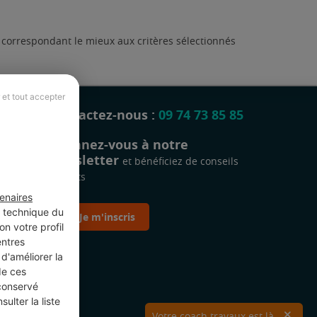
t correspondant le mieux aux critères sélectionnés
 et tout accepter
Contactez-nous :
09 74 73 85 85
Abonnez-vous à notre
newsletter
et bénéficiez de conseils
gratuits
enaires
t technique du
Je m'inscris
n votre profil
entres
d'améliorer la
de ces
 conservé
ulter la liste
Votre coach travaux est là