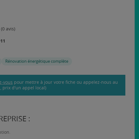
(0 avis)
011
Rénovation énergétique complète
z-vous
pour mettre à jour votre fiche ou appelez-nous au
 prix d'un appel local)
EPRISE :
ption.