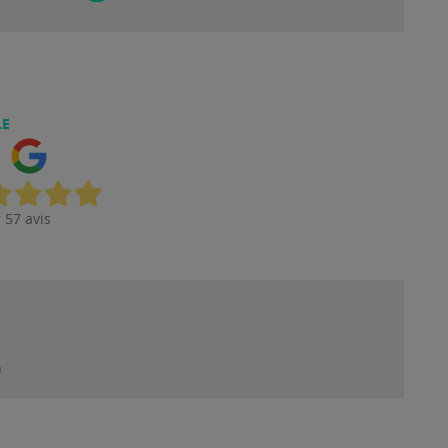
LE
 57 avis
n