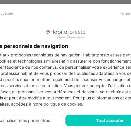
accepter
Fermer
Presse & Partenaires
À propos
Revue de presse
Qui sommes nous ?
he
Kit média
Recrutement
s personnels de navigation
Témoignages
Légal
aux protocoles techniques de navigation, Habitatpresto et ses
part
cookies et technologies similaires afin d’assurer le bon fonctionnemen
Charte cookies
er l’audience de nos contenus, de personnaliser votre expérience selo
ers
u professionnel) et de vous proposer des publicités adaptées à vos c
 dispositifs nous permettent également de sécuriser vos échanges et 
nos services de mise en relation. Vous pouvez accepter l'utilisation 
efuser, ou personnaliser vos préférences ci-dessous. Votre choix est
Suivez-nous
 et peut être modifié à tout moment. Pour plus d'informations et cons
aires, accédez à notre
politique de cookies
.
sonnaliser mes paramètres
Tout accepter