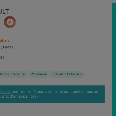
ULT
labels
(0 avis)
023
lation intérieure
Plomberie
Travaux d’intérieur
z-vous
pour mettre à jour votre fiche ou appelez-nous au
 prix d'un appel local)