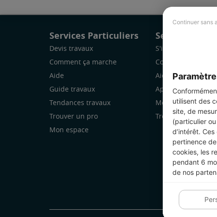
Continuer sans 
Services Particuliers
Services Pro
Devis travaux
S'inscrire
Comment ça marche
Comment ça marc
Paramètre
Aide
Aide
Guide travaux
Application Mobile
Conformément 
utilisent des 
Tendances travaux
Mon espace
site, de mesur
Trouver un pro
Trouver des chanti
(particulier o
Mon espace
d’intérêt. Ces
pertinence de 
cookies, les r
pendant 6 mois
de nos parten
Per