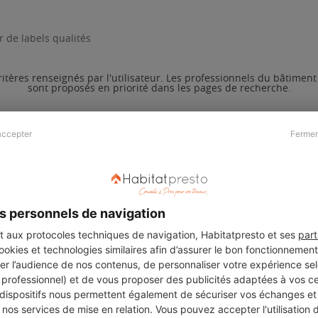
 de labels qualités
ritères renseignés par l'utilisateur. Les professionnels du bâtimen
sont proposés en priorité dans les pages de recherche.
accepter
Fermer
Presse & Partenaires
À propos
Revue de presse
Qui sommes nous ?
he
Kit média
Recrutement
s personnels de navigation
Témoignages
Légal
aux protocoles techniques de navigation, Habitatpresto et ses
part
cookies et technologies similaires afin d’assurer le bon fonctionnemen
Charte cookies
er l’audience de nos contenus, de personnaliser votre expérience selo
ers
u professionnel) et de vous proposer des publicités adaptées à vos c
 dispositifs nous permettent également de sécuriser vos échanges et 
nos services de mise en relation. Vous pouvez accepter l'utilisation 