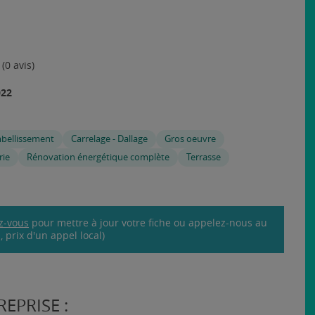
(0 avis)
022
mbellissement
Carrelage - Dallage
Gros oeuvre
ie
Rénovation énergétique complète
Terrasse
z-vous
pour mettre à jour votre fiche ou appelez-nous au
 prix d'un appel local)
EPRISE :