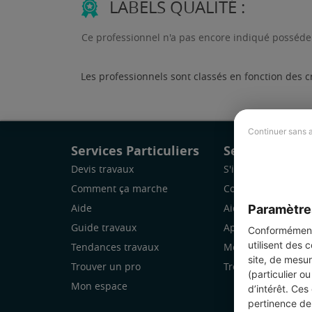
LABELS QUALITÉ :
Ce professionnel n'a pas encore indiqué posséder
Les professionnels sont classés en fonction des c
Continuer sans 
Services Particuliers
Services Pro
Devis travaux
S'inscrire
Comment ça marche
Comment ça marc
Paramètre
Aide
Aide
Guide travaux
Application Mobile
Conformément 
utilisent des 
Tendances travaux
Mon espace
site, de mesur
Trouver un pro
Trouver des chanti
(particulier o
Mon espace
d’intérêt. Ces
pertinence de 