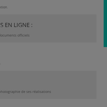
ption.
 EN LIGNE :
documents officiels
n
photographie de ses réalisations