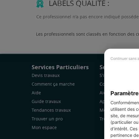
LABELS QUALITÉ :
Ce professionnel n'a pas encore indiqué posséder
Les professionnels sont classés en fonction des c
Continuer sans 
Services Particuliers
Services Pro
Devis travaux
S'inscrire
Comment ça marche
Comment ça marc
Paramètre
Aide
Aide
Guide travaux
Application Mobile
Conformément 
utilisent des 
Tendances travaux
Mon espace
site, de mesur
Trouver un pro
Trouver des chanti
(particulier o
Mon espace
d’intérêt. Ces
pertinence de 