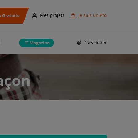
s Gratuits
Mes projets
Je suis un Pro
Magazine
Newsletter
açon