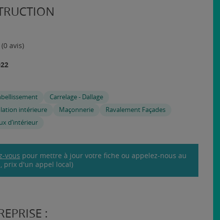
TRUCTION
(0 avis)
022
mbellissement
Carrelage - Dallage
lation intérieure
Maçonnerie
Ravalement Façades
ux d’intérieur
z-vous
pour mettre à jour votre fiche ou appelez-nous au
 prix d'un appel local)
EPRISE :