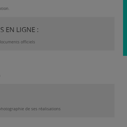
ption.
 EN LIGNE :
documents officiels
n
photographie de ses réalisations