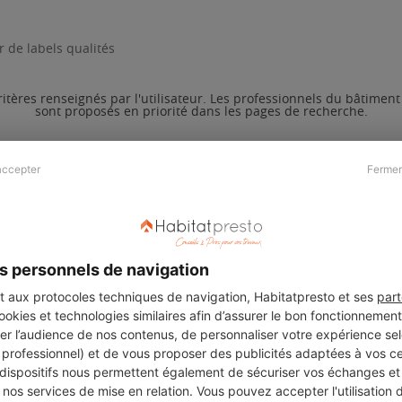
 de labels qualités
ritères renseignés par l'utilisateur. Les professionnels du bâtimen
sont proposés en priorité dans les pages de recherche.
accepter
Fermer
Presse & Partenaires
À propos
Revue de presse
Qui sommes nous ?
he
Kit média
Recrutement
s personnels de navigation
Témoignages
Légal
aux protocoles techniques de navigation, Habitatpresto et ses
part
cookies et technologies similaires afin d’assurer le bon fonctionnemen
Charte cookies
er l’audience de nos contenus, de personnaliser votre expérience selo
ers
u professionnel) et de vous proposer des publicités adaptées à vos c
 dispositifs nous permettent également de sécuriser vos échanges et 
nos services de mise en relation. Vous pouvez accepter l'utilisation 