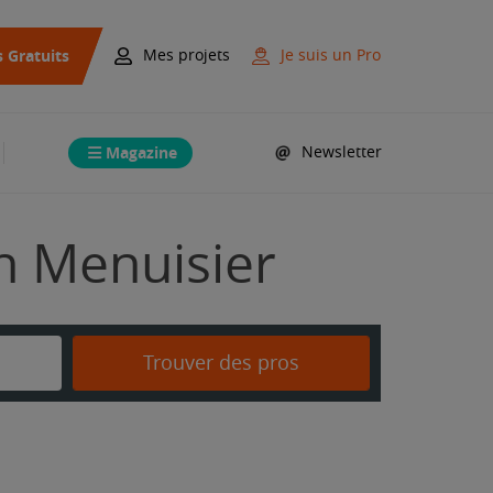
s Gratuits
Mes projets
Je suis un Pro
Magazine
Newsletter
n Menuisier
Trouver des pros