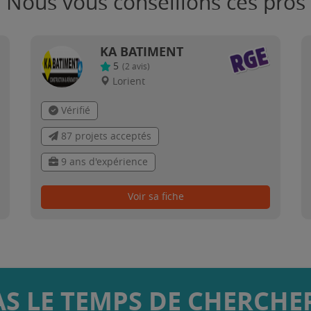
Nous vous conseillons ces pros
KA BATIMENT
5
(
2
avis)
Lorient
Vérifié
87 projets acceptés
9 ans d'expérience
Voir sa fiche
AS LE TEMPS DE CHERCHER