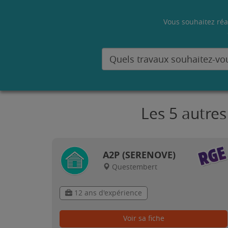
Vous souhaitez réa
Les 5 autre
A2P (SERENOVE)
Questembert
12 ans d'expérience
Voir sa fiche