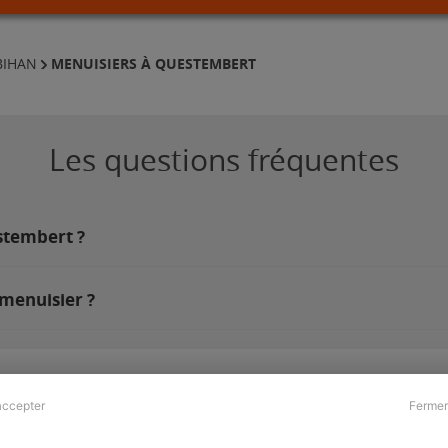
MENUISIERS À QUESTEMBERT
BIHAN
Les questions fréquentes
estembert ?
menuisier ?
accepter
Fermer
Presse & Partenaires
À propos