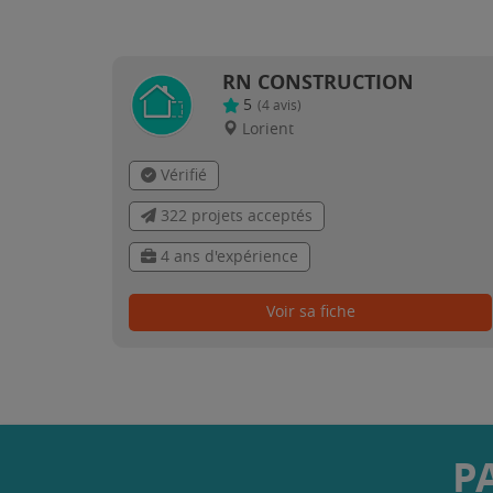
RN CONSTRUCTION
5
(
4
avis)
Lorient
Vérifié
322 projets acceptés
4 ans d'expérience
Voir sa fiche
P