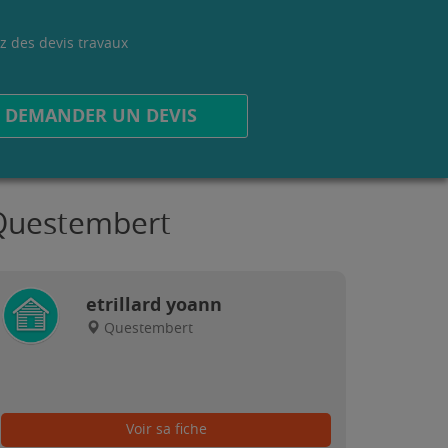
z des devis travaux
.
DEMANDER UN DEVIS
 Questembert
etrillard yoann
Questembert
Voir sa fiche