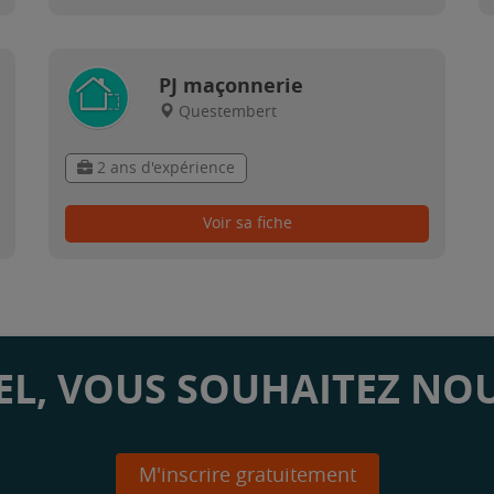
PJ maçonnerie
Questembert
2 ans d'expérience
Voir sa fiche
L, VOUS SOUHAITEZ NOU
M'inscrire gratuitement