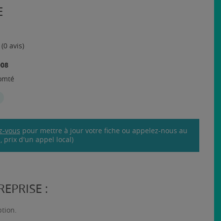
E
(0 avis)
008
omté
z-vous
pour mettre à jour votre fiche ou appelez-nous au
 prix d'un appel local)
EPRISE :
ption.