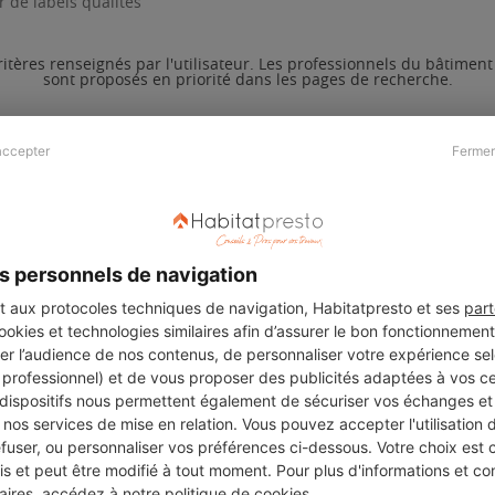
 de labels qualités
ritères renseignés par l'utilisateur. Les professionnels du bâtimen
sont proposés en priorité dans les pages de recherche.
accepter
Fermer
Presse & Partenaires
À propos
Revue de presse
Qui sommes nous ?
he
Kit média
Recrutement
s personnels de navigation
Témoignages
Légal
aux protocoles techniques de navigation, Habitatpresto et ses
part
cookies et technologies similaires afin d’assurer le bon fonctionnemen
Charte cookies
er l’audience de nos contenus, de personnaliser votre expérience selo
ers
u professionnel) et de vous proposer des publicités adaptées à vos c
 dispositifs nous permettent également de sécuriser vos échanges et 
nos services de mise en relation. Vous pouvez accepter l'utilisation 
efuser, ou personnaliser vos préférences ci-dessous. Votre choix est
Suivez-nous
 et peut être modifié à tout moment. Pour plus d'informations et cons
aires, accédez à notre
politique de cookies
.