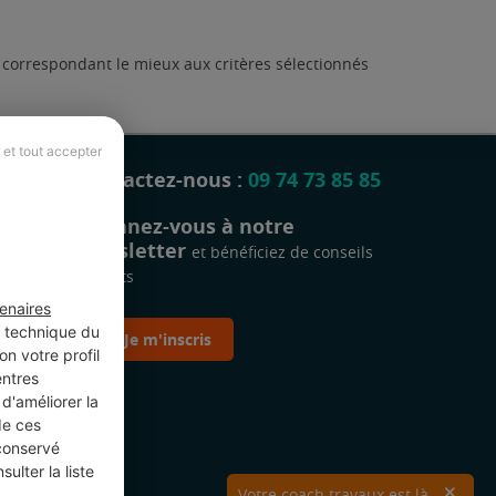
t correspondant le mieux aux critères sélectionnés
 et tout accepter
Contactez-nous :
09 74 73 85 85
Abonnez-vous à notre
newsletter
et bénéficiez de conseils
gratuits
enaires
t technique du
Je m'inscris
n votre profil
entres
d'améliorer la
de ces
 conservé
ulter la liste
Votre coach travaux est là