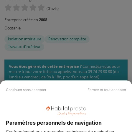
(0 avis)
2008
Entreprise créée en
Occitanie
Isolation intérieure
Rénovation complète
Travaux d’intérieur
Vous êtes gérant de cette entreprise ?
Connectez-vous
pour
mettre à jour votre fiche ou appelez-nous au 09 74 73 80 80 (du
lundi au vendredi, de 9h à 18h, prix d'un appel local)
Continuer sans accepter
Fermer et tout accepter
INFORMATIONS SUR L'ENTREPRISE
:
Paramètres personnels de navigation
Ce professionnel n'a pas encore ajouté de description.
Conformément aux protocoles techniques de navigation,