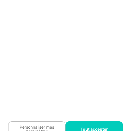
Aide
Témoignages
Guide travaux
Légal
Tendances travaux
Charte cookies
Trouver un pro
Mon espace
Contactez-nous :
09 74 73 85 85
Abonnez-vous à notre newsletter
et bénéficiez de
conseils gratuits
Je m'inscris
Suivez-nous
Votre coach travaux est là
pour vous guider 🛠️
Personnaliser mes
Tout accepter