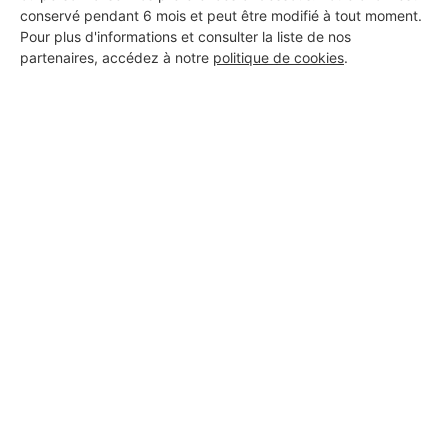
:
conservé pendant 6 mois et peut être modifié à tout moment.
Pour plus d'informations et consulter la liste de nos
Ce professionnel n'a pas encore ajouté de description.
partenaires, accédez à notre
politique de cookies
.
DOCUMENTS OFFICIELS MIS EN
LIGNE :
Ce professionnel n'a pas encore mis en ligne de documents
officiels
AVIS DES INTERNAUTES :
Avis HABITATPRESTO
(0 avis)
Avis GOOGLE