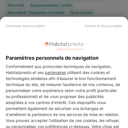
Electricité
Espace extérieur / jardin
Etanchéité / Traitement humidité
Gros oeuvre
Isolation extérieure
Isolation intérieure
Maçonnerie
Continuer sans accepter
Fermer et tout accepter
Nuisibles
Ouvertures
Panneaux Photovoltaïques
Piscine
Plomberie
Pompe à chaleur
Ravalement Façades
Rénovation complète
Rénovation énergétique complète
Serrurerie / Ferronnerie
Paramètres personnels de navigation
Terrasse
Terrassement
Toiture / Couverture
Travaux d’intérieur
Ventilation
Conformément aux protocoles techniques de navigation,
Habitatpresto et ses
partenaires
utilisent des cookies et
technologies similaires afin d’assurer le bon fonctionnement
Vous êtes gérant de cette entreprise ?
Connectez-vous
pour
technique du site, de mesurer l’audience de nos contenus, de
mettre à jour votre fiche ou appelez-nous au 09 74 73 80 80 (du
personnaliser votre expérience selon votre profil (particulier
lundi au vendredi, de 9h à 18h, prix d'un appel local)
ou professionnel) et de vous proposer des publicités
adaptées à vos centres d’intérêt. Ces dispositifs nous
permettent également de sécuriser vos échanges et
d'améliorer la pertinence de nos services de mise en relation.
Vous pouvez accepter l'utilisation de ces cookies, les refuser,
INFORMATIONS SUR L'ENTREPRISE
ou personnaliser vos préférences ci-dessous. Votre choix est