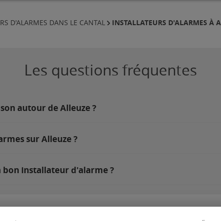
INSTALLATEURS D'ALARMES À 
RS D'ALARMES DANS LE CANTAL
Les questions fréquentes
son autour de Alleuze ?
armes sur Alleuze ?
 bon installateur d'alarme ?