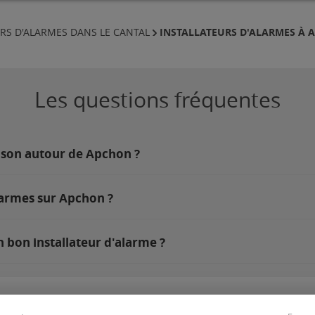
INSTALLATEURS D'ALARMES À 
RS D'ALARMES DANS LE CANTAL
Les questions fréquentes
ison autour de Apchon ?
larmes sur Apchon ?
 bon installateur d'alarme ?