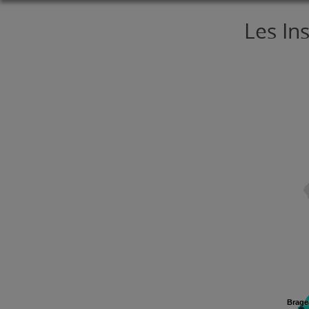
Les In
Brage