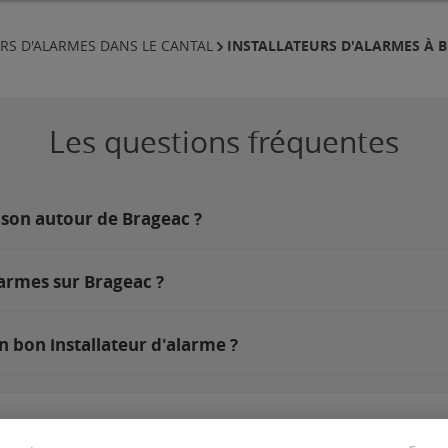
INSTALLATEURS D'ALARMES À 
RS D'ALARMES DANS LE CANTAL
Les questions fréquentes
ison autour de Brageac ?
larmes sur Brageac ?
n bon installateur d'alarme ?