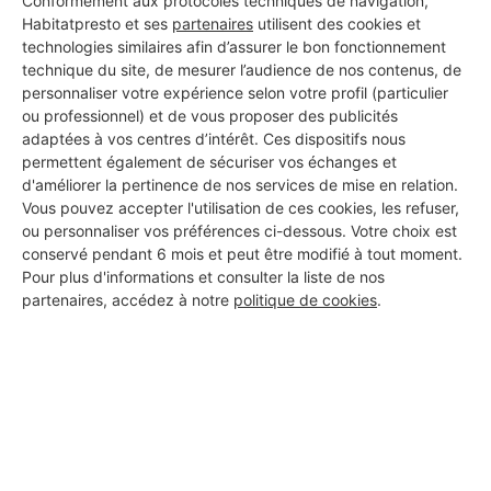
Conformément aux protocoles techniques de navigation,
Habitatpresto et ses
partenaires
utilisent des cookies et
technologies similaires afin d’assurer le bon fonctionnement
technique du site, de mesurer l’audience de nos contenus, de
personnaliser votre expérience selon votre profil (particulier
ou professionnel) et de vous proposer des publicités
Aucun autre professionnel disponible dans cette zone
adaptées à vos centres d’intérêt. Ces dispositifs nous
géographique.
permettent également de sécuriser vos échanges et
d'améliorer la pertinence de nos services de mise en relation.
Vous pouvez accepter l'utilisation de ces cookies, les refuser,
ou personnaliser vos préférences ci-dessous. Votre choix est
conservé pendant 6 mois et peut être modifié à tout moment.
PROFESSIONNEL, VOUS
Pour plus d'informations et consulter la liste de nos
partenaires, accédez à notre
politique de cookies
.
SOUHAITEZ NOUS
REJOINDRE ?
M'inscrire gratuitement