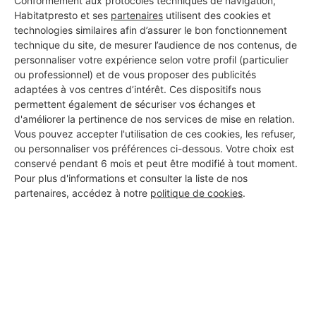
Conformément aux protocoles techniques de navigation,
Habitatpresto et ses
partenaires
utilisent des cookies et
technologies similaires afin d’assurer le bon fonctionnement
technique du site, de mesurer l’audience de nos contenus, de
personnaliser votre expérience selon votre profil (particulier
ou professionnel) et de vous proposer des publicités
Aucun autre professionnel disponible dans cette zone
adaptées à vos centres d’intérêt. Ces dispositifs nous
géographique.
permettent également de sécuriser vos échanges et
d'améliorer la pertinence de nos services de mise en relation.
Vous pouvez accepter l'utilisation de ces cookies, les refuser,
ou personnaliser vos préférences ci-dessous. Votre choix est
conservé pendant 6 mois et peut être modifié à tout moment.
PROFESSIONNEL, VOUS
Pour plus d'informations et consulter la liste de nos
partenaires, accédez à notre
politique de cookies
.
SOUHAITEZ NOUS
REJOINDRE ?
M'inscrire gratuitement