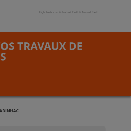
Highcharts.com ©
Natural Earth
©
Natural Earth
VOS TRAVAUX DE
S
LADINHAC