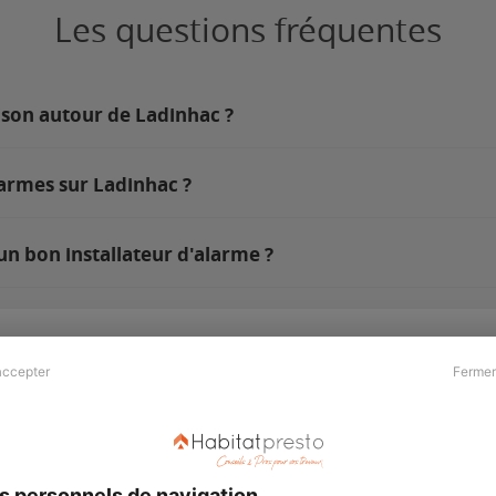
Les questions fréquentes
ison autour de Ladinhac ?
larmes sur Ladinhac ?
un bon installateur d'alarme ?
accepter
Fermer
Presse & Partenaires
À propos
Revue de presse
Qui sommes nous ?
he
Kit média
Recrutement
s personnels de navigation
Témoignages