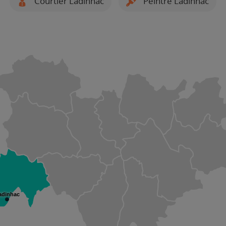
Courtier Ladinhac
Peintre Ladinhac
adinhac