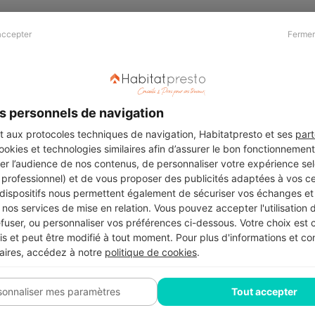
accepter
Fermer
Presse & Partenaires
À propos
Revue de presse
Qui sommes nous ?
he
Kit média
Recrutement
s personnels de navigation
Témoignages
Légal
aux protocoles techniques de navigation, Habitatpresto et ses
part
cookies et technologies similaires afin d’assurer le bon fonctionnemen
Charte cookies
er l’audience de nos contenus, de personnaliser votre expérience selo
ers
u professionnel) et de vous proposer des publicités adaptées à vos c
 dispositifs nous permettent également de sécuriser vos échanges et 
nos services de mise en relation. Vous pouvez accepter l'utilisation 
efuser, ou personnaliser vos préférences ci-dessous. Votre choix est
Suivez-nous
 et peut être modifié à tout moment. Pour plus d'informations et cons
aires, accédez à notre
politique de cookies
.
sonnaliser mes paramètres
Tout accepter