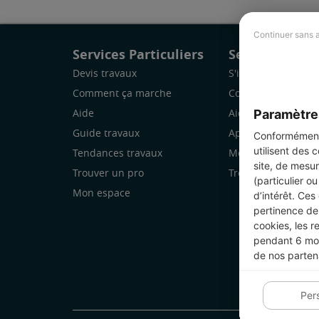
Continuer sans 
Services Particuliers
Services Pro
Devis travaux
S'inscrire
Comment ça marche
Comment ça marc
Paramètre
Aide
Aide
Guide travaux
Application Mobile
Conformément 
utilisent des 
Tendances travaux
Mon espace
site, de mesur
Trouver un pro
Trouver des chanti
(particulier o
Mon espace
d’intérêt. Ces
pertinence de 
cookies, les r
pendant 6 mois
de nos parten
Per