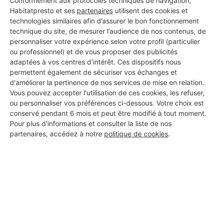
Conformément aux protocoles techniques de navigation,
Habitatpresto et ses
partenaires
utilisent des cookies et
technologies similaires afin d’assurer le bon fonctionnement
technique du site, de mesurer l’audience de nos contenus, de
personnaliser votre expérience selon votre profil (particulier
ou professionnel) et de vous proposer des publicités
Aucun autre professionnel disponible dans cette zone
adaptées à vos centres d’intérêt. Ces dispositifs nous
géographique.
permettent également de sécuriser vos échanges et
d'améliorer la pertinence de nos services de mise en relation.
Vous pouvez accepter l'utilisation de ces cookies, les refuser,
ou personnaliser vos préférences ci-dessous. Votre choix est
conservé pendant 6 mois et peut être modifié à tout moment.
PROFESSIONNEL, VOUS
Pour plus d'informations et consulter la liste de nos
partenaires, accédez à notre
politique de cookies
.
SOUHAITEZ NOUS
REJOINDRE ?
M'inscrire gratuitement