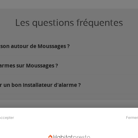
Les questions fréquentes
ison autour de Moussages ?
larmes sur Moussages ?
 un bon installateur d'alarme ?
accepter
Fermer
Presse & Partenaires
À propos
Revue de presse
Qui sommes nous ?