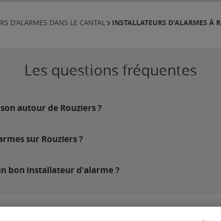
INSTALLATEURS D'ALARMES À 
RS D'ALARMES DANS LE CANTAL
Les questions fréquentes
ison autour de Rouziers ?
armes sur Rouziers ?
n bon installateur d'alarme ?