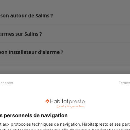
son autour de Salins ?
armes sur Salins ?
bon installateur d'alarme ?
accepter
Fermer
Presse & Partenaires
À propos
Revue de presse
Qui sommes nous ?
he
Kit média
Recrutement
s personnels de navigation
Témoignages
Légal
aux protocoles techniques de navigation, Habitatpresto et ses
part