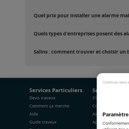
Quel prix pour installer une alarme mai
Quels types d'entreprises posent des al
Salins : comment trouver et choisir un 
Continuer sans 
Services Particuliers
Services Pro
Devis travaux
S'inscrire
Comment ça marche
Comment ça marc
Paramètre
Aide
Aide
Guide travaux
Application Mobile
Conformément 