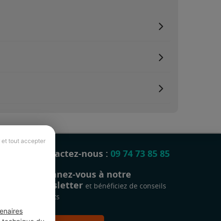
 et tout accepter
Contactez-nous :
09 74 73 85 85
Abonnez-vous à notre
newsletter
et bénéficiez de conseils
gratuits
enaires