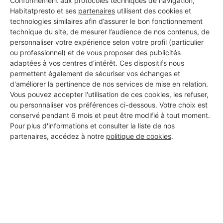
Conformément aux protocoles techniques de navigation,
Habitatpresto et ses
partenaires
utilisent des cookies et
technologies similaires afin d’assurer le bon fonctionnement
technique du site, de mesurer l’audience de nos contenus, de
personnaliser votre expérience selon votre profil (particulier
ou professionnel) et de vous proposer des publicités
Aucun autre professionnel disponible dans cette zone
adaptées à vos centres d’intérêt. Ces dispositifs nous
géographique.
permettent également de sécuriser vos échanges et
d'améliorer la pertinence de nos services de mise en relation.
Vous pouvez accepter l'utilisation de ces cookies, les refuser,
ou personnaliser vos préférences ci-dessous. Votre choix est
conservé pendant 6 mois et peut être modifié à tout moment.
PROFESSIONNEL, VOUS
Pour plus d'informations et consulter la liste de nos
partenaires, accédez à notre
politique de cookies
.
SOUHAITEZ NOUS
REJOINDRE ?
M'inscrire gratuitement