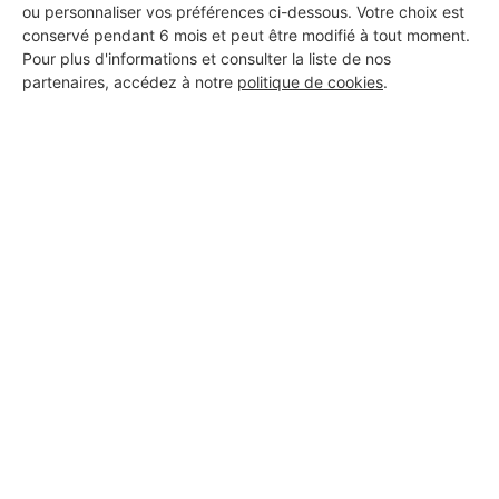
ou personnaliser vos préférences ci-dessous. Votre choix est
conservé pendant 6 mois et peut être modifié à tout moment.
Les Installateurs d'alarmes
Pour plus d'informations et consulter la liste de nos
partenaires, accédez à notre
politique de cookies
.
autour de Saint-Santin-de-
Maurs
Installateur d'alarmes Ytrac
Les autres travaux à Saint-
Santin-de-Maurs
Entreprise générale de bâtiment Saint-Santin-de-
Maurs