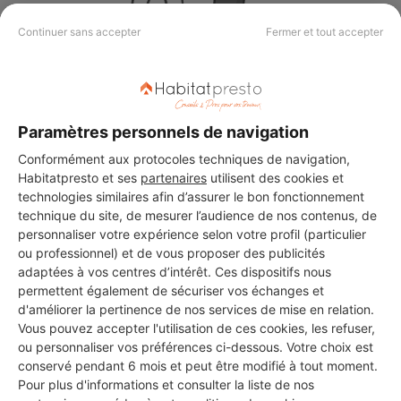
Continuer sans accepter
Fermer et tout accepter
Aucun autre professionnel disponible dans cette zone
géographique.
Paramètres personnels de navigation
Conformément aux protocoles techniques de navigation,
Habitatpresto et ses
partenaires
utilisent des cookies et
PROFESSIONNEL, VOUS
technologies similaires afin d’assurer le bon fonctionnement
SOUHAITEZ NOUS
technique du site, de mesurer l’audience de nos contenus, de
personnaliser votre expérience selon votre profil (particulier
REJOINDRE ?
ou professionnel) et de vous proposer des publicités
adaptées à vos centres d’intérêt. Ces dispositifs nous
permettent également de sécuriser vos échanges et
d'améliorer la pertinence de nos services de mise en relation.
M'inscrire gratuitement
Vous pouvez accepter l'utilisation de ces cookies, les refuser,
ou personnaliser vos préférences ci-dessous. Votre choix est
conservé pendant 6 mois et peut être modifié à tout moment.
Pour plus d'informations et consulter la liste de nos