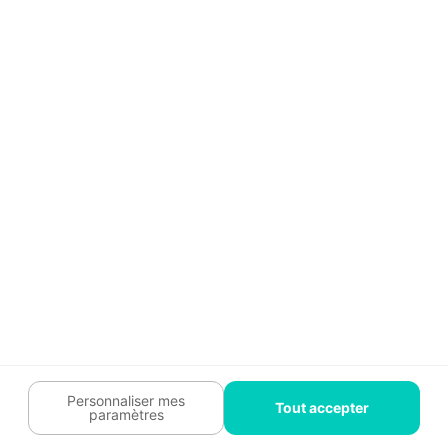
Guide travaux
Légal
Tendances travaux
Charte cookies
Trouver un pro
Mon espace
Contactez-nous :
09 74 73 85 85
Abonnez-vous à notre newsletter
et bénéficiez de
conseils gratuits
Je m'inscris
Suivez-nous
Votre coach travaux est là
pour vous guider 🛠️
Personnaliser mes
Tout accepter
paramètres
Plan du site