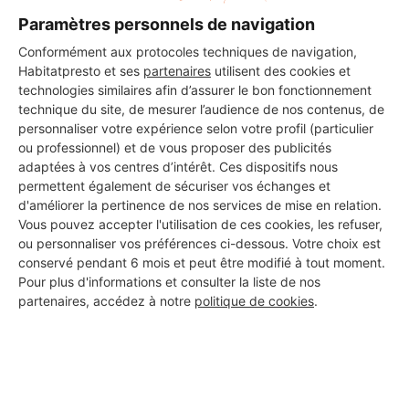
Paramètres personnels de navigation
Conformément aux protocoles techniques de navigation,
Les 2 autres Installateurs
Habitatpresto et ses
partenaires
utilisent des cookies et
d'alarmes pour vos travaux à
technologies similaires afin d’assurer le bon fonctionnement
technique du site, de mesurer l’audience de nos contenus, de
Marignier
personnaliser votre expérience selon votre profil (particulier
ou professionnel) et de vous proposer des publicités
adaptées à vos centres d’intérêt. Ces dispositifs nous
permettent également de sécuriser vos échanges et
Agy électricité générale
d'améliorer la pertinence de nos services de mise en relation.
Marignier
Vous pouvez accepter l'utilisation de ces cookies, les refuser,
ou personnaliser vos préférences ci-dessous. Votre choix est
conservé pendant 6 mois et peut être modifié à tout moment.
Voir sa fiche
Pour plus d'informations et consulter la liste de nos
partenaires, accédez à notre
politique de cookies
.
Eco logis peinture
Marignier