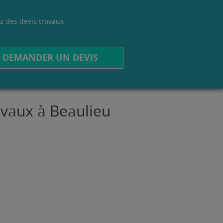
z des devis travaux
.
DEMANDER UN DEVIS
avaux à Beaulieu