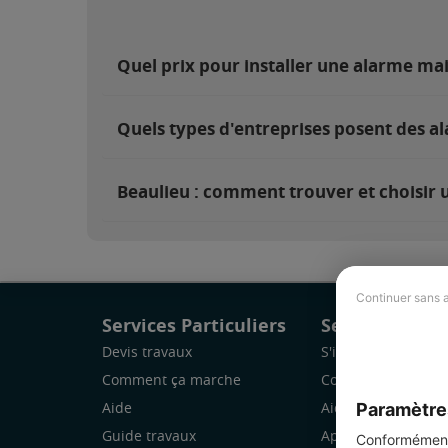
Quel prix pour installer une alarme ma
Quels types d'entreprises posent des al
Beaulieu : comment trouver et choisir u
Continuer sans 
Services Particuliers
Services Pro
Devis travaux
S'inscrire
Comment ça marche
Comment ça marc
Paramètre
Aide
Aide
Guide travaux
Application Mobile
Conformément 