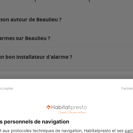
ison autour de Beaulieu ?
armes sur Beaulieu ?
n bon installateur d'alarme ?
accepter
Fermer
Presse & Partenaires
À propos
Revue de presse
Qui sommes nous ?
he
Kit média
Recrutement
s personnels de navigation
Témoignages
Légal
aux protocoles techniques de navigation, Habitatpresto et ses
part