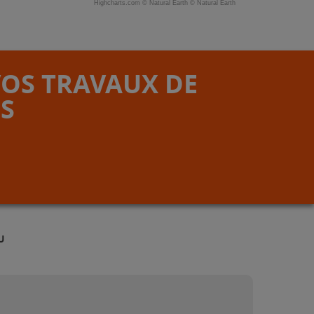
Highcharts.com ©
Natural Earth
©
Natural Earth
VOS TRAVAUX DE
S
U