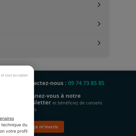
 et tout accepter
Contactez-nous :
09 74 73 85 85
Abonnez-vous à notre
newsletter
et bénéficiez de conseils
gratuits
enaires
t technique du
Je m'inscris
n votre profil