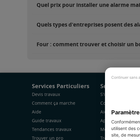
Quel prix pour installer une alarme ma
Quels types d'entreprises posent des al
Four : comment trouver et choisir un bo
Continuer sans 
Services Particuliers
Services Pro
Devis travaux
S'inscrire
Comment ça marche
Comment ça marc
Paramètre
Aide
Aide
Guide travaux
Application Mobile
Conformément 
utilisent des 
Tendances travaux
Mon espace
site, de mesur
Trouver un pro
Trouver des chanti