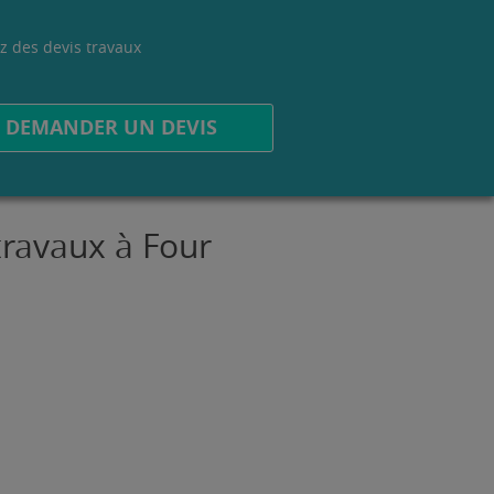
z des devis travaux
.
DEMANDER UN DEVIS
travaux à Four