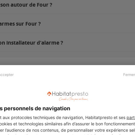
ison autour de Four ?
armes sur Four ?
n installateur d'alarme ?
accepter
Fermer
Presse & Partenaires
À propos
Revue de presse
Qui sommes nous ?
he
Kit média
Recrutement
s personnels de navigation
Témoignages
Légal
aux protocoles techniques de navigation, Habitatpresto et ses
part
cookies et technologies similaires afin d’assurer le bon fonctionnemen
Charte cookies
er l’audience de nos contenus, de personnaliser votre expérience selo
ers