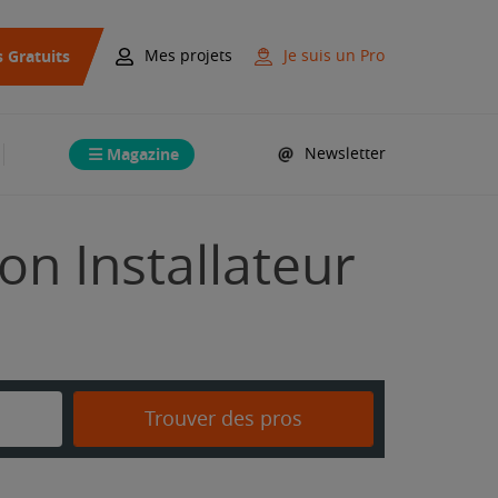
s Gratuits
Mes projets
Je suis un Pro
Magazine
Newsletter
on Installateur
Trouver des pros