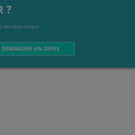
 ?
z des devis travaux
.
DEMANDER UN DEVIS