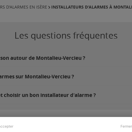
INSTALLATEURS D'ALARMES À MONTAL
RS D'ALARMES EN ISÈRE
Les questions fréquentes
ison autour de Montalieu-Vercieu ?
larmes sur Montalieu-Vercieu ?
 choisir un bon installateur d'alarme ?
accepter
Fermer