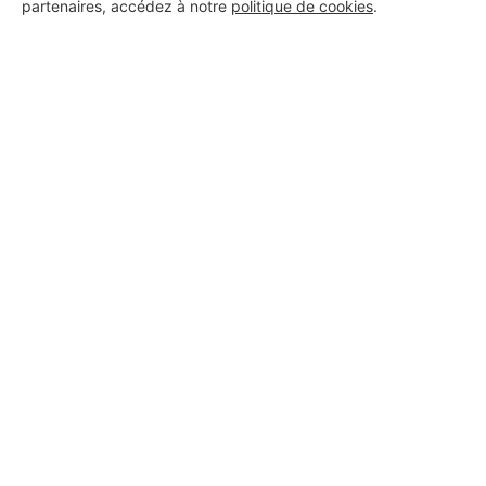
partenaires, accédez à notre
politique de cookies
.
PROFESSIONNEL, VOUS
SOUHAITEZ NOUS
REJOINDRE ?
M'inscrire gratuitement
Les Installateurs d'alarmes
autour de Notre-Dame-de-
Mésage