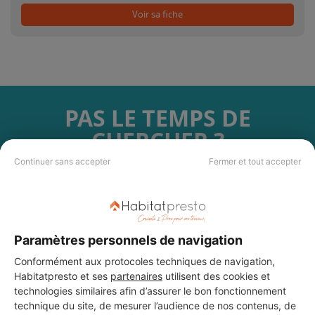
Voir sa fiche
PAS LE TEMPS DE
CHERCHER ?
Continuer sans accepter
Fermer et tout accepter
Vous souhaitez réaliser des travaux et ne savez quel professionnel
choisir ? Demandez des devis travaux
auprès de notre réseau de 5 000
professionnels partout en France.
Paramètres personnels de navigation
Conformément aux protocoles techniques de navigation,
Habitatpresto et ses
partenaires
utilisent des cookies et
technologies similaires afin d’assurer le bon fonctionnement
technique du site, de mesurer l’audience de nos contenus, de
DEMANDER UN DEVIS