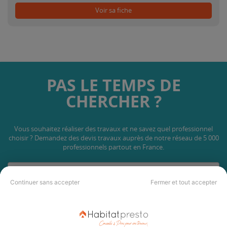
Voir sa fiche
PAS LE TEMPS DE
CHERCHER ?
Vous souhaitez réaliser des travaux et ne savez quel professionnel
choisir ? Demandez des devis travaux
auprès de notre réseau de 5 000
professionnels partout en France.
Continuer sans accepter
Fermer et tout accepter
DEMANDER UN DEVIS