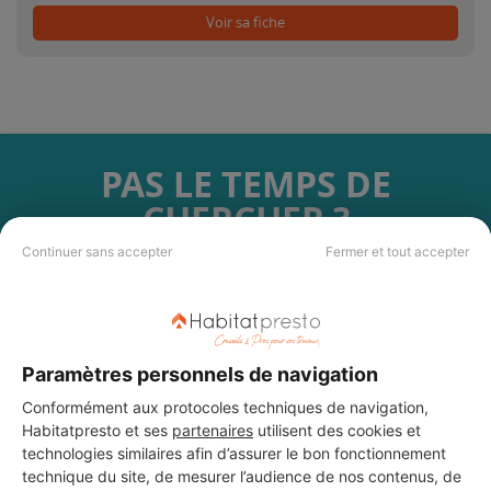
Voir sa fiche
PAS LE TEMPS DE
CHERCHER ?
Continuer sans accepter
Fermer et tout accepter
Vous souhaitez réaliser des travaux et ne savez quel professionnel
choisir ? Demandez des devis travaux
auprès de notre réseau de 5 000
professionnels partout en France.
Paramètres personnels de navigation
Conformément aux protocoles techniques de navigation,
Habitatpresto et ses
partenaires
utilisent des cookies et
technologies similaires afin d’assurer le bon fonctionnement
technique du site, de mesurer l’audience de nos contenus, de
DEMANDER UN DEVIS