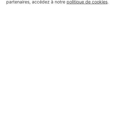
partenaires, accédez à notre
politique de cookies
.
PROFESSIONNEL, VOUS
SOUHAITEZ NOUS
REJOINDRE ?
M'inscrire gratuitement
Les Installateurs d'alarmes
autour de Saint-Agnin-sur-
Bion