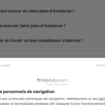
ison autour de Saint-Jean-d'Avelanne ?
armes sur Saint-Jean-d'Avelanne ?
 et choisir un bon installateur d'alarme ?
accepter
Fermer
Presse & Partenaires
À propos
Revue de presse
Qui sommes nous ?
he
Kit média
Recrutement
s personnels de navigation
Témoignages
Légal
aux protocoles techniques de navigation, Habitatpresto et ses
part
cookies et technologies similaires afin d’assurer le bon fonctionnemen
Charte cookies