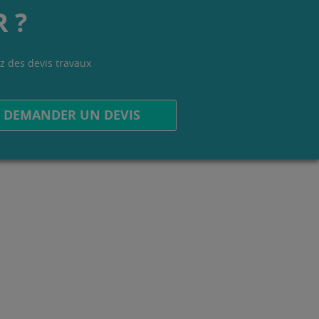
 ?
z des devis travaux
.
DEMANDER UN DEVIS