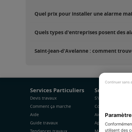
Quel prix pour installer une alarme ma
Quels types d'entreprises posent des al
Saint-Jean-d'Avelanne : comment trouver
Continuer sans 
Services Particuliers
Services Pro
Devis travaux
S'inscrire
Comment ça marche
Comment ça marc
Paramètre
Aide
Aide
Guide travaux
Application Mobile
Conformément 
utilisent des 
Tendances travaux
Mon espace