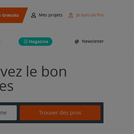
s Gratuits
Mes projets
Je suis un Pro
Magazine
Newsletter
uvez le bon
mes
nne
Trouver des pros