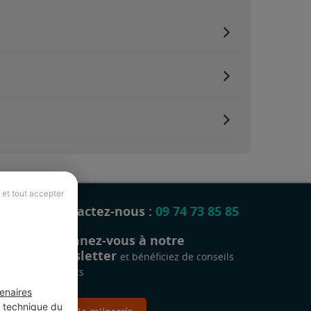
 et tout accepter
Contactez-nous :
09 74 73 85 85
Abonnez-vous à notre
newsletter
et bénéficiez de conseils
gratuits
enaires
t technique du