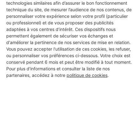
technologies similaires afin d’assurer le bon fonctionnement
technique du site, de mesurer l’audience de nos contenus, de
personnaliser votre expérience selon votre profil (particulier
Brun multiservices
ou professionnel) et de vous proposer des publicités
Saint-Maurice-l'Exil
adaptées à vos centres d’intérêt. Ces dispositifs nous
permettent également de sécuriser vos échanges et
d'améliorer la pertinence de nos services de mise en relation.
4 ans d'expérience
Vous pouvez accepter l'utilisation de ces cookies, les refuser,
ou personnaliser vos préférences ci-dessous. Votre choix est
Voir sa fiche
conservé pendant 6 mois et peut être modifié à tout moment.
Pour plus d'informations et consulter la liste de nos
partenaires, accédez à notre
politique de cookies
.
VZPLOMBERIE
Saint-Maurice-l'Exil
4 ans d'expérience
Voir sa fiche