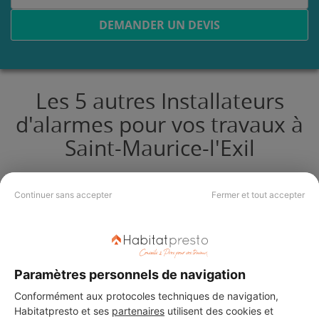
DEMANDER UN DEVIS
Les 5 autres Installateurs
d'alarmes pour vos travaux à
Saint-Maurice-l'Exil
Continuer sans accepter
Fermer et tout accepter
soudeur - Vincent tuyauterie
soudure
Saint-Maurice-l'Exil
27 ans d'expérience
Paramètres personnels de navigation
Voir sa fiche
Conformément aux protocoles techniques de navigation,
Habitatpresto et ses
partenaires
utilisent des cookies et