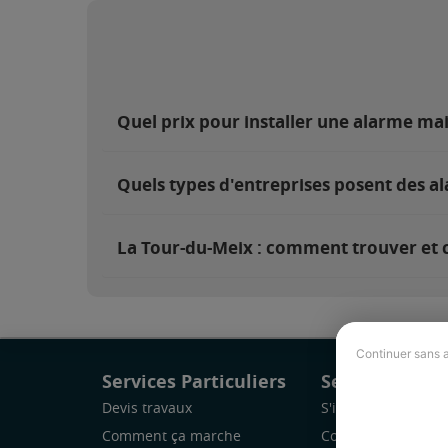
Quel prix pour installer une alarme ma
Quels types d'entreprises posent des a
La Tour-du-Meix : comment trouver et c
Continuer sans 
Services Particuliers
Services Pro
Devis travaux
S'inscrire
Comment ça marche
Comment ça marc