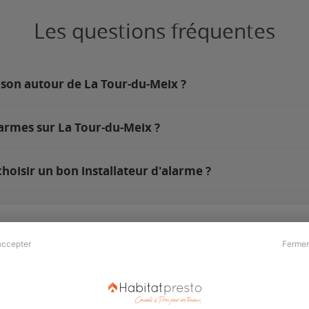
Les questions fréquentes
ison autour de La Tour-du-Meix ?
larmes sur La Tour-du-Meix ?
hoisir un bon installateur d'alarme ?
accepter
Fermer
Presse & Partenaires
À propos
Revue de presse
Qui sommes nous ?
he
Kit média
Recrutement