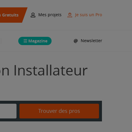
s Gratuits
Mes projets
Je suis un Pro
Magazine
Newsletter
n Installateur
Trouver des pros